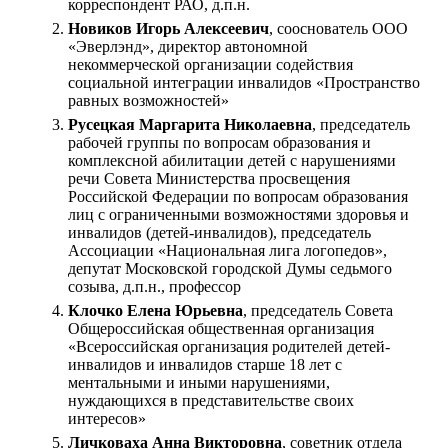
корреспондент РАО, д.п.н.
Новиков Игорь Алексеевич
, сооснователь ООО
«Эверлэнд», директор автономной
некоммерческой организации содействия
социальной интеграции инвалидов «Пространство
равных возможностей»
Русецкая Маргарита Николаевна
, председатель
рабочей группы по вопросам образования и
комплексной абилитации детей с нарушениями
речи Совета Министерства просвещения
Российской Федерации по вопросам образования
лиц с ограниченными возможностями здоровья и
инвалидов (детей-инвалидов), председатель
Ассоциации «Национальная лига логопедов»,
депутат Московской городской Думы седьмого
созыва, д.п.н., профессор
Клочко Елена Юрьевна
, председатель Совета
Общероссийская общественная организация
«Всероссийская организация родителей детей-
инвалидов и инвалидов старше 18 лет с
ментальными и иными нарушениями,
нуждающихся в представительстве своих
интересов»
Личковаха Анна Викторовна
, советник отдела